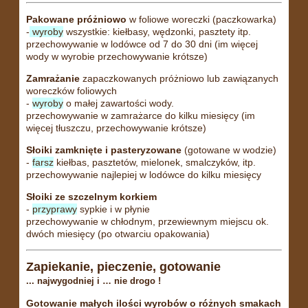
Pakowane próżniowo
w foliowe woreczki (paczkowarka)
-
wyroby
wszystkie: kiełbasy, wędzonki, pasztety itp.
przechowywanie w lodówce od 7 do 30 dni (im więcej
wody w wyrobie przechowywanie krótsze)
Zamrażanie
zapaczkowanych próżniowo lub zawiązanych
woreczków foliowych
-
wyroby
o małej zawartości wody.
przechowywanie w zamrażarce do kilku miesięcy (im
więcej tłuszczu, przechowywanie krótsze)
Słoiki zamknięte i pasteryzowane
(gotowane w wodzie)
-
farsz
kiełbas, pasztetów, mielonek, smalczyków, itp.
przechowywanie najlepiej w lodówce do kilku miesięcy
Słoiki ze szczelnym korkiem
-
przyprawy
sypkie i w płynie
przechowywanie w chłodnym, przewiewnym miejscu ok.
dwóch miesięcy (po otwarciu opakowania)
Zapiekanie, pieczenie, gotowanie
... najwygodniej i … nie drogo !
Gotowanie małych ilości wyrobów o różnych smakach