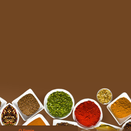
y
O firmie