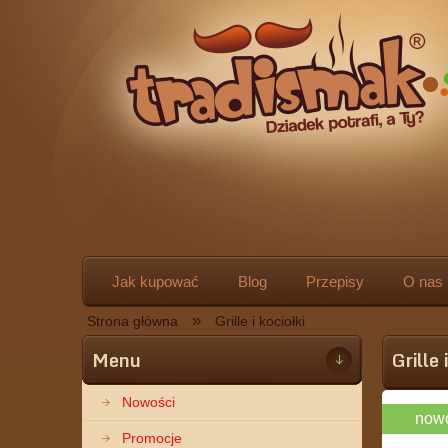
Jak kupować
Blog
Przepisy
O nas
»
Strona główna
Grille i kociołki
Menu
Grille 
Nowości
now
Promocje