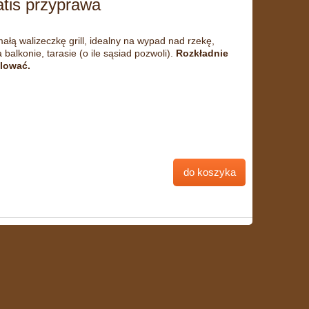
atis przyprawa
małą walizeczkę grill, idealny na wypad nad rzekę,
a balkonie, tarasie (o ile sąsiad pozwoli).
Rozkładnie
llować.
do koszyka