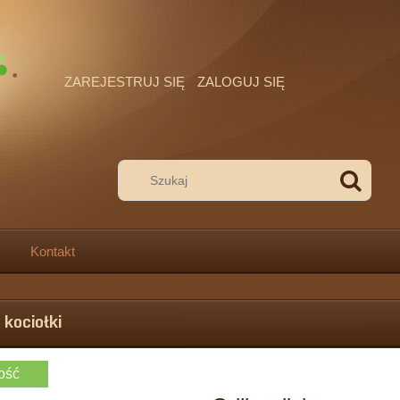
ZAREJESTRUJ SIĘ
ZALOGUJ SIĘ
Kontakt
i kociołki
ość