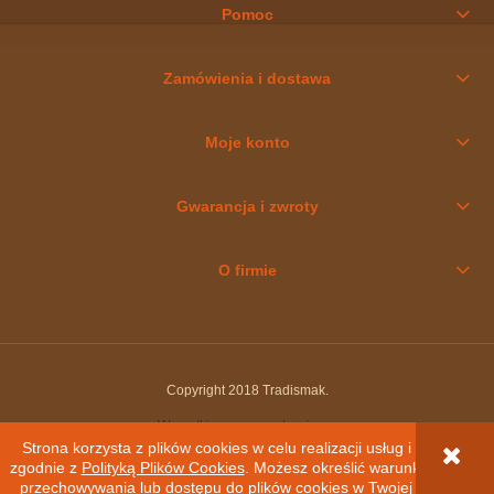
Pomoc
Zamówienia i dostawa
Moje konto
Gwarancja i zwroty
O firmie
Copyright 2018 Tradismak.
Wszystkie prawa zastrzeżone.
Strona korzysta z plików cookies w celu realizacji usług i
zgodnie z
Polityką Plików Cookies
. Możesz określić warunki
pokaż pełną wersję strony
przechowywania lub dostępu do plików cookies w Twojej