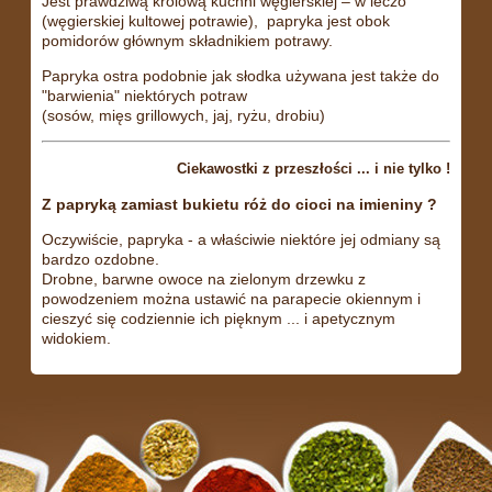
Jest prawdziwą królową kuchni węgierskiej – w leczo
(węgierskiej kultowej potrawie), papryka jest obok
pomidorów głównym składnikiem potrawy.
Papryka ostra podobnie jak słodka używana jest także do
"barwienia" niektórych potraw
(sosów, mięs grillowych, jaj, ryżu, drobiu)
Ciekawostki z przeszłości ... i nie tylko !
Z papryką zamiast bukietu róż do cioci na imieniny ?
Oczywiście, papryka - a właściwie niektóre jej odmiany są
bardzo ozdobne.
Drobne, barwne owoce na zielonym drzewku z
powodzeniem można ustawić na parapecie okiennym i
cieszyć się codziennie ich pięknym ... i apetycznym
widokiem.