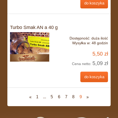
do koszyka
Turbo Smak AN a 40 g
Dostępność:
duża ilość
Wysyłka w:
48 godzin
5,50 zł
5,09 zł
Cena netto:
do koszyka
1
...
5
6
7
8
9
«
»