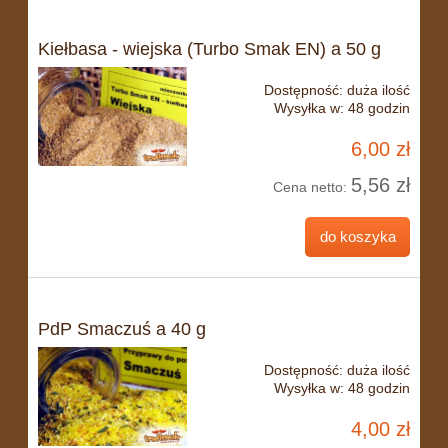
Kiełbasa - wiejska (Turbo Smak EN) a 50 g
Dostępność:
duża ilość
Wysyłka w:
48 godzin
6,00 zł
5,56 zł
Cena netto:
do koszyka
PdP Smaczuś a 40 g
Dostępność:
duża ilość
Wysyłka w:
48 godzin
4,00 zł