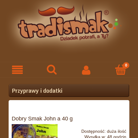
Przyprawy i dodatki
Dobry Smak John a 40 g
Dostępność:
duża ilość
Wysyłka w:
48 godzin