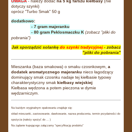
UWAGA
- należy dodać
na 5 kg farszu kiełbasy
(nie
dotyczy szynki)
oprócz "Turbo Smak" 50 g
dodatkowo
:
- 7 gram majeranku
- 80 gram Peklosmaczku K
(zobacz "pliki do
pobrania")
Jak sporządzić solankę
do szynki tradycyjnej
- zobacz
"pliki do pobrania"
Mieszanka (baza smakowa) o smaku czosnkowym,
a
dodatek aromatycznego majeranku
nieco łagodzący
dominujący smak czosnku nadaje tej kiełbasie typowy
charakterystyczny smak
kiełbasy wiejskiej
Kiełbasa wędzona a potem pieczona w dymie
wędzarniczym.
Na każdym oryginalnym opakowaniu znajduje się:
skład mieszanki, zastosowanie, dawkowanie, nazwa producenta, termin przydatności do
spożycia (należy spożyć do ... )
Na żądanie kupującego załączamy "specyfikację produktu"