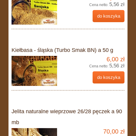
5,56 zł
Cena netto:
do koszyka
Kiełbasa - śląska (Turbo Smak BN) a 50 g
6,00 zł
5,56 zł
Cena netto:
do koszyka
Jelita naturalne wieprzowe 26/28 pęczek a 90
mb
70,00 zł