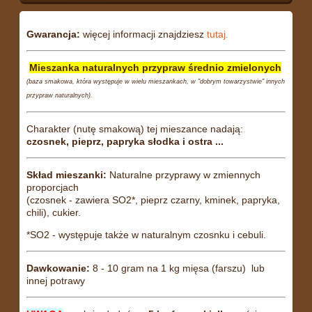
Gwarancja:
więcej informacji znajdziesz
tutaj.
Mieszanka naturalnych przypraw średnio zmielonych
(baza smakowa, która występuje w wielu mieszankach, w "dobrym towarzystwie" innych
przypraw naturalnych).
Charakter (nutę smakową) tej mieszance nadają:
czosnek, pieprz, papryka słodka i ostra ...
Skład mieszanki:
Naturalne przyprawy w zmiennych
proporcjach
(czosnek - zawiera SO2*, pieprz czarny, kminek, papryka,
chili), cukier.
*SO2 - występuje także w naturalnym czosnku i cebuli.
Dawkowanie:
8 - 10 gram na 1 kg mięsa (farszu) lub
innej potrawy